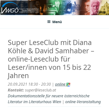
Zum
Inhalt
VWGÖ
Federation of Austrian Scientific Societies
springen
Menü
Super LeseClub mit Diana
Köhle & David Samhaber –
online-Leseclub für
Leser/innen von 15 bis 22
Jahren
20.09.2021 18:30 - 20:30 |
online
Kontakt:
super@leseclub.at
Dokumentationsstelle für neuere österreichische
Literatur im Literaturhaus Wien
|
online-Veranstaltung