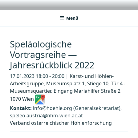
Zum
VWGÖ
Federation of Austrian Scientific Societies
Inhalt
springen
Menü
Speläologische
Vortragsreihe —
Jahresrückblick 2022
17.01.2023 18:00 - 20:00 |
Karst- und Höhlen-
Arbeitsgruppe, Museumsplatz 1, Stiege 10, Tür 4 -
Museumsquartier, Eingang Mariahilfer Straße 2
1070 Wien
Kontakt:
info@hoehle.org (Generalsekretariat),
speleo.austria@nhm-wien.ac.at
Verband österreichischer Höhlenforschung