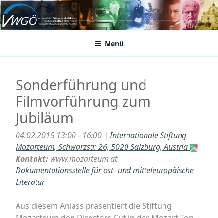
Zum
Inhalt
VWGÖ
Federation of Austrian Scientific Societies
springen
Menü
Sonderführung und
Filmvorführung zum
Jubiläum
04.02.2015 13:00 - 16:00 |
Internationale Stiftung
Mozarteum, Schwarzstr. 26, 5020 Salzburg, Austria
Kontakt:
www.mozarteum.at
Dokumentationsstelle für ost- und mitteleuropäische
Literatur
Aus diesem Anlass präsentiert die Stiftung
Mozarteum den Directors Cut in der Mozart Ton-