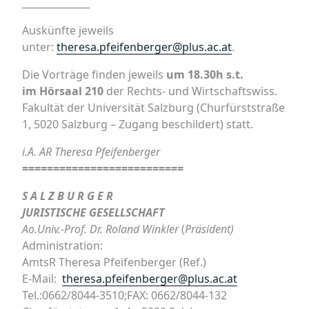
______________
Auskünfte jeweils
unter:
theresa.pfeifenberger@plus.ac.at
.
Die Vorträge finden jeweils
um 18.30h s.t.
im
Hörsaal 210
der Rechts- und Wirtschaftswiss.
Fakultät der Universität Salzburg (Churfürststraße
1, 5020 Salzburg – Zugang beschildert) statt.
i.A. AR Theresa Pfeifenberger
==========================
S A L Z B U R G E R
JURISTISCHE GESELLSCHAFT
Ao.Univ.-Prof. Dr. Roland Winkler
(
Präsident)
Administration:
AmtsR
Theresa Pfeifenberger (
Ref
.)
E-Mail:
theresa.pfeifenberger@plus.ac.at
Tel.:0662/8044-3510;FAX: 0662/8044-132