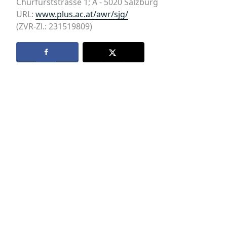
Churfürststrasse 1; A ‑ 5020 Salzburg
URL:
www.plus.ac.at/awr/sjg/
(ZVR-Zl.: 231519809)
Datenschutz
Kontakt