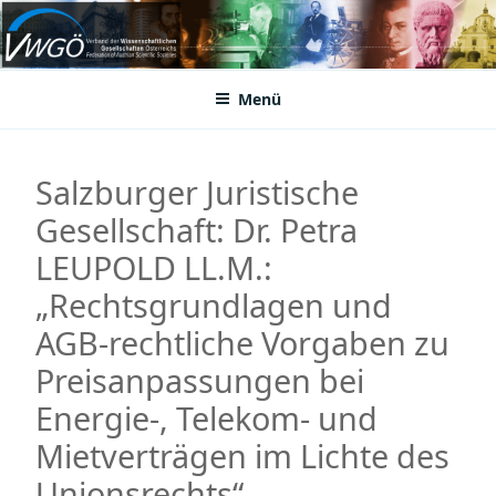
Zum
Inhalt
VWGÖ
Federation of Austrian Scientific Societies
springen
Menü
Salzburger Juristische
Gesellschaft: Dr. Petra
LEUPOLD LL.M.:
„Rechtsgrundlagen und
AGB-rechtliche Vorgaben zu
Preisanpassungen bei
Energie-, Telekom- und
Mietverträgen im Lichte des
Unionsrechts“