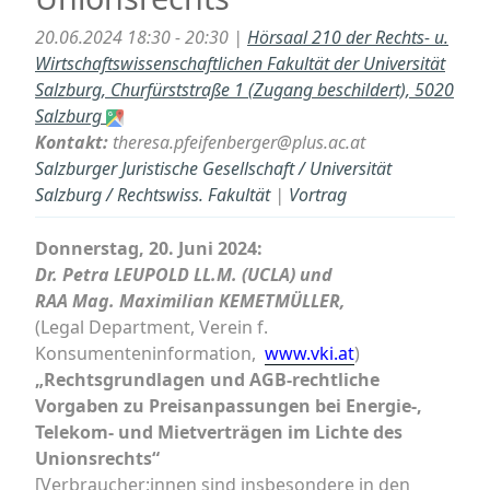
20.06.2024 18:30 - 20:30 |
Hörsaal 210 der Rechts- u.
Wirtschaftswissenschaftlichen Fakultät der Universität
Salzburg, Churfürststraße 1 (Zugang beschildert), 5020
Salzburg
Kontakt:
theresa.pfeifenberger@plus.ac.at
Salzburger Juristische Gesellschaft / Universität
Salzburg / Rechtswiss. Fakultät
|
Vortrag
Donnerstag, 20. Juni 2024
:
Dr. Petra LEUPOLD LL.M. (UCLA) und
RAA Mag. Maximilian KEMETMÜLLER,
(Legal Department, Verein f.
Konsumenteninformation,
www.vki.at
)
„Rechtsgrundlagen und AGB-rechtliche
Vorgaben zu Preisanpassungen bei
Energie-,
Telekom- und Mietverträgen im Lichte des
Unionsrechts“
[Verbraucher:innen sind insbesondere in den