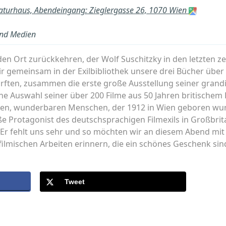
raturhaus, Abendeingang: Zieglergasse 26, 1070 Wien
und Medien
n Ort zurückkehren, der Wolf Suschitzky in den letzten ze
 gemeinsam in der Exilbibliothek unsere drei Bücher über 
ten, zusammen die erste große Ausstellung seiner grandi
ne Auswahl seiner über 200 Filme aus 50 Jahren britischem Ki
en, wunderbaren Menschen, der 1912 in Wien geboren wurd
ße Protagonist des deutschsprachigen Filmexils in Großbrit
. Er fehlt uns sehr und so möchten wir an diesem Abend mi
ilmischen Arbeiten erinnern, die ein schönes Geschenk sind f
Tweet