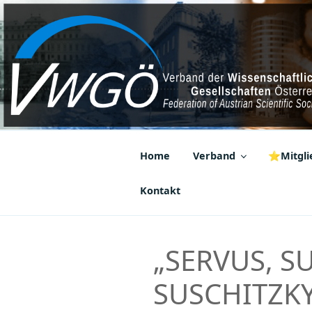
Zum
Inhalt
springen
VWGÖ
Federation of Austrian Scientif
Home
Verband
⭐Mitglie
Kontakt
„SERVUS, SU
SUSCHITZKY