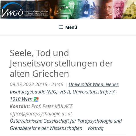
Zum
Inhalt
VWGÖ
Federation of Austrian Scientific Societies
springen
Menü
Seele, Tod und
Jenseitsvorstellungen der
alten Griechen
09.05.2022 20:15 - 21:45 |
Universität Wien, Neues
Institutsgebäude (NIG), HS II, Universitätsstraße 7,
1010 Wien
Kontakt:
Prof. Peter MULACZ
office@parapsychologie.ac.at
Österreichische Gesellschaft für Parapsychologie und
Grenzbereiche der Wissenschaften
|
Vortrag