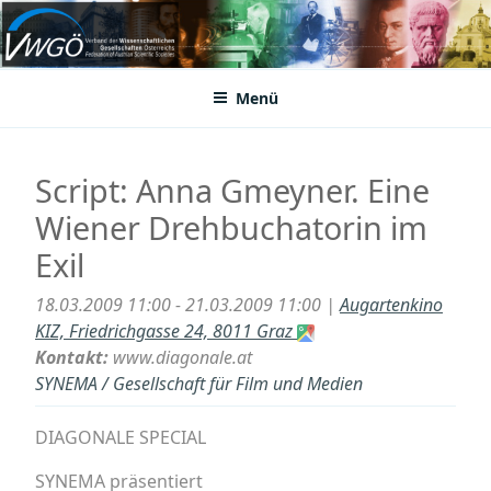
Zum
Inhalt
VWGÖ
Federation of Austrian Scientific Societies
springen
Menü
Script: Anna Gmeyner. Eine
Wiener Drehbuchatorin im
Exil
18.03.2009 11:00 - 21.03.2009 11:00 |
Augartenkino
KIZ, Friedrichgasse 24, 8011 Graz
Kontakt:
www.diagonale.at
SYNEMA / Gesellschaft für Film und Medien
DIAGONALE SPECIAL
SYNEMA präsentiert