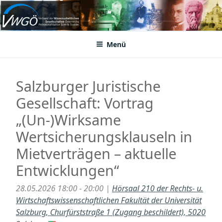
Zum
Inhalt
VWGÖ
Federation of Austrian Scientific Societies
springen
Menü
Salzburger Juristische
Gesellschaft: Vortrag
„(Un-)Wirksame
Wertsicherungsklauseln in
Mietverträgen – aktuelle
Entwicklungen“
28.05.2026 18:00 - 20:00 |
Hörsaal 210 der Rechts- u.
Wirtschaftswissenschaftlichen Fakultät der Universität
Salzburg, Churfürststraße 1 (Zugang beschildert), 5020