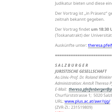
Judikatur bieten und diese ei
Der Vortrag ist „in Präsenz“ g
zeitnah bekannt gegeben.
Der Vortrag findet
um 18:30 U
(Toskanatrakt) der Universität
Auskünfte unter:
theresa.pfei
=========================
S A L Z B U R G E R
JURISTISCHE GESELLSCHAFT
Ao.Univ.-Prof. Dr. Roland Winkle
Administration: AmtsR Theresa Pf
E-Mail:
theresa.pfeifenberger@p
Churfürststrasse 1; 5020 Salz
URL:
www.plus.ac.at/awr/sjg/
(ZVR-Zl.: 231519809)