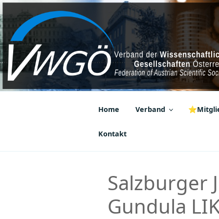
Zum
Inhalt
springen
VWGÖ
Federation of Austrian Scientif
Home
Verband
⭐Mitglie
Kontakt
Salzburger J
Gundula LIK