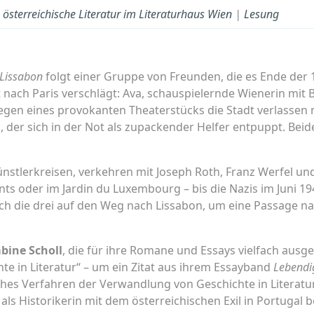
österreichische Literatur im Literaturhaus Wien
|
Lesung
 Lissabon
folgt einer Gruppe von Freunden, die es Ende der 1
 nach Paris verschlägt: Ava, schauspielernde Wienerin mit Be
wegen eines provokanten Theaterstücks die Stadt verlassen
, der sich in der Not als zupackender Helfer entpuppt. Beid
Künstlerkreisen, verkehren mit Joseph Roth, Franz Werfel u
ants oder im Jardin du Luxembourg – bis die Nazis im Juni 1
ch die drei auf den Weg nach Lissabon, um eine Passage na
bine Scholl
, die für ihre Romane und Essays vielfach ausg
e in Literatur“ – um ein Zitat aus ihrem Essayband
Lebendi
sches Verfahren der Verwandlung von Geschichte in Literat
 als Historikerin mit dem österreichischen Exil in Portugal b