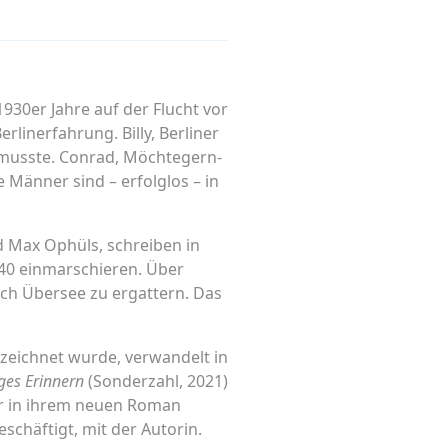
930er Jahre auf der Flucht vor
rlinerfahrung. Billy, Berliner
 musste. Conrad, Möchtegern-
e Männer sind – erfolglos – in
nd Max Ophüls, schreiben in
940 einmarschieren. Über
ch Übersee zu ergattern. Das
ezeichnet wurde, verwandelt in
ges Erinnern
(Sonderzahl, 2021)
ur in ihrem neuen Roman
eschäftigt, mit der Autorin.