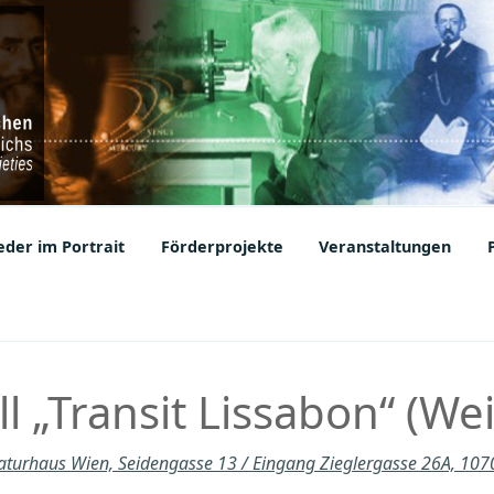
ic Societies
der im Portrait
Förderprojekte
Veranstaltungen
l „Transit Lissabon“ (We
raturhaus Wien, Seidengasse 13 / Eingang Zieglergasse 26A, 10