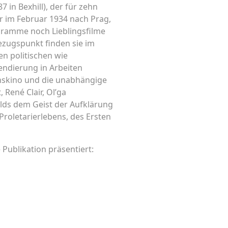
 in Bexhill), der für zehn
er im Februar 1934 nach Prag,
gramme noch Lieblingsfilme
ezugspunkt finden sie im
n politischen wie
endierung in Arbeiten
nskino und die unabhängige
René Clair, Ol’ga
elds dem Geist der Aufklärung
Proletarierlebens, des Ersten
Publikation präsentiert: