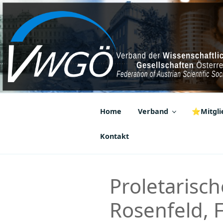
Zum
Inhalt
springen
VWGÖ
Federation of Austrian Scientif
Home
Verband
⭐Mitglie
Kontakt
Proletarisch
Rosenfeld, F