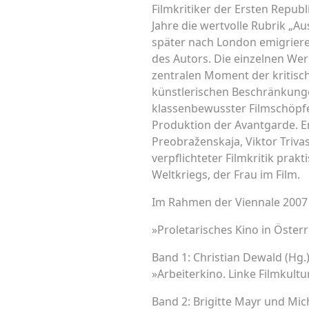
Filmkritiker der Ersten Republ
Jahre die wertvolle Rubrik „Au
später nach London emigriere
des Autors. Die einzelnen Wer
zentralen Moment der kritisch
künstlerischen Beschränkunge
klassenbewusster Filmschöpfe
Produktion der Avantgarde. En
Preobraženskaja, Viktor Triva
verpflichteter Filmkritik pra
Weltkriegs, der Frau im Film.
Im Rahmen der Viennale 2007 w
»Proletarisches Kino in Österr
Band 1: Christian Dewald (Hg.)
»Arbeiterkino. Linke Filmkultu
Band 2: Brigitte Mayr und Mic