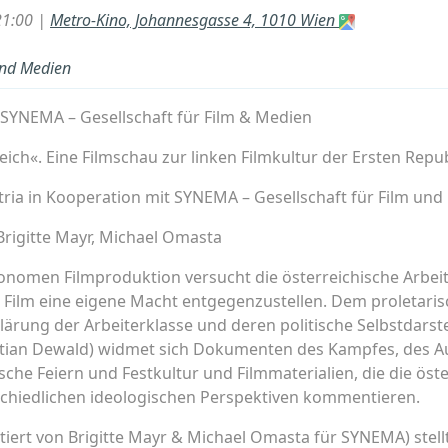
21:00 |
Metro-Kino, Johannesgasse 4, 1010 Wien
und Medien
 / SYNEMA – Gesellschaft für Film & Medien
eich«. Eine Filmschau zur linken Filmkultur der Ersten Repu
stria in Kooperation mit SYNEMA – Gesellschaft für Film un
Brigitte Mayr, Michael Omasta
tonomen Filmproduktion versucht die österreichische Arbe
 Film eine eigene Macht entgegenzustellen. Dem proletaris
ärung der Arbeiterklasse und deren politische Selbstdarstel
istian Dewald) widmet sich Dokumenten des Kampfes, des Au
sche Feiern und Festkultur und Filmmaterialien, die die öst
chiedlichen ideologischen Perspektiven kommentieren.
atiert von Brigitte Mayr & Michael Omasta für SYNEMA) stell