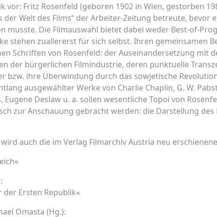
ik vor: Fritz Rosenfeld (geboren 1902 in Wien, gestorben 1987
s der Welt des Films“ der Arbeiter-Zeitung betreute, bevor 
n musste. Die Filmauswahl bietet dabei weder Best-of-Pro
ke stehen zuallererst für sich selbst. Ihren gemeinsamen B
en Schriften von Rosenfeld: der Auseinandersetzung mit de
n der bürgerlichen Filmindustrie, deren punktuelle Transz
r bzw. ihre Überwindung durch das sowjetische Revolutio
tlang ausgewählter Werke von Charlie Chaplin, G. W. Pabst, 
s, Eugene Deslaw u. a. sollen wesentliche Topoi von Rosenf
ktisch zur Anschauung gebracht werden: die Darstellung des 
ird auch die im Verlag Filmarchiv Austria neu erschienene 
eich«
:
r der Ersten Republik«
hael Omasta (Hg.):