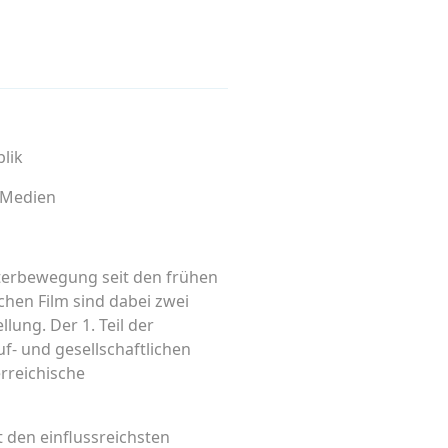
blik
d Medien
iterbewegung seit den frühen
chen Film sind dabei zwei
lung. Der 1. Teil der
f- und gesellschaftlichen
erreichische
t den einflussreichsten