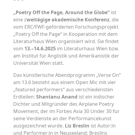
* * *
„Poetry Off the Page, Around the Globe“
ist
eine z
weitägige akademische Konferenz
, die
vom ERC/FWF-geförderten Forschungsprojekt
„Poetry Off the Page“ in Kooperation mit dem
Literaturhaus Wien organisiert wird. Sie findet
vom
13.–14.6.2025
im Literaturhaus Wien bzw.
am Institut für Anglistik und Amerikanistik der
Universität Wien statt.
Das künstlerische Abendprogramm „Verse On“
am 13.6 besteht aus einem Open Mic mit vier
„featured performers“ aus verschiedensten
Erdteilen:
Shantanu Anand
ist ein indischer
Dichter und Mitgründer des Airplane Poetry
Movement, der im Forbes Asia 30 Under 30 für
seine Verdienste an der Performancekunst
ausgezeichnet wurde.
Liz Breslin
ist Autor:in
und Performer:in in Neuseeland; Breslins