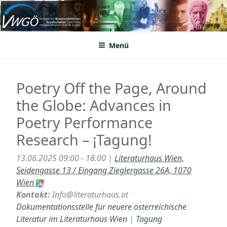
Zum
Inhalt
VWGÖ
Federation of Austrian Scientific Societies
springen
Menü
Poetry Off the Page, Around
the Globe: Advances in
Poetry Performance
Research – ¡Tagung!
13.06.2025 09:00 - 18:00 |
Literaturhaus Wien,
Seidengasse 13 / Eingang Zieglergasse 26A, 1070
Wien
Kontakt:
Info@literaturhaus.at
Dokumentationsstelle für neuere österreichische
Literatur im Literaturhaus Wien
|
Tagung