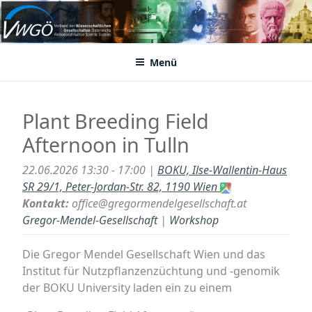
Zum
Inhalt
VWGÖ
Federation of Austrian Scientific Societies
springen
Menü
Plant Breeding Field
Afternoon in Tulln
22.06.2026 13:30 - 17:00 |
BOKU, Ilse-Wallentin-Haus
SR 29/1, Peter-Jordan-Str. 82, 1190 Wien
Kontakt:
office@gregormendelgesellschaft.at
Gregor-Mendel-Gesellschaft
|
Workshop
Die Gregor Mendel Gesellschaft Wien und das
Institut für Nutzpflanzenzüchtung und -genomik
der BOKU University laden ein zu einem