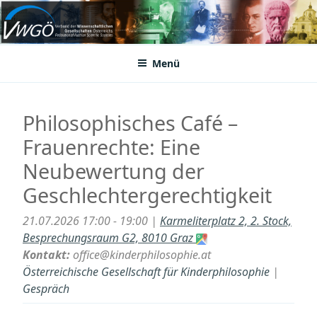
Zum
Inhalt
VWGÖ
Federation of Austrian Scientific Societies
springen
Menü
Philosophisches Café –
Frauenrechte: Eine
Neubewertung der
Geschlechtergerechtigkeit
21.07.2026 17:00 - 19:00 |
Karmeliterplatz 2, 2. Stock,
Besprechungsraum G2, 8010 Graz
Kontakt:
office@kinderphilosophie.at
Österreichische Gesellschaft für Kinderphilosophie
|
Gespräch