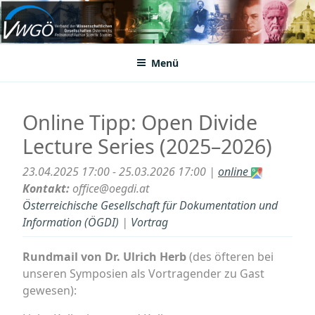
Zum
Inhalt
VWGÖ
Federation of Austrian Scientific Societies
springen
Menü
Online Tipp: Open Divide
Lecture Series (2025–2026)
23.04.2025 17:00 - 25.03.2026 17:00 |
online
Kontakt:
office@oegdi.at
Österreichische Gesellschaft für Dokumentation und
Information (ÖGDI)
|
Vortrag
Rundmail von Dr. Ulrich Herb
(des öfteren bei
unseren Symposien als Vortragender zu Gast
gewesen):