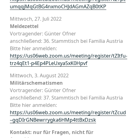
umqqjMqGtBG4nxmoCHJdAGmAZqB0tKP
Mittwoch, 27. Juli 2022
Meldezettel
Vortragender: Günter Ofner
anschließend: 36. Stammtisch bei Familia Austria
Bitte hier anmelden:
https://us06web.zoom.us/meeting/register/tZItfu-
trz4qEt1-p4Ep4PLeUxya5xK0Hpvf
Mittwoch, 3. August 2022
Militärschematismen
Vortragender: Günter Ofner
anschließend: 37. Stammtisch bei Familia Austria
Bitte hier anmelden:
https://us06web.zoom.us/meeting/register/tZcud
–gqDIrGNBewrrygka6HMp4ttBxDzsk
Kontakt: nur für Fragen, nicht für