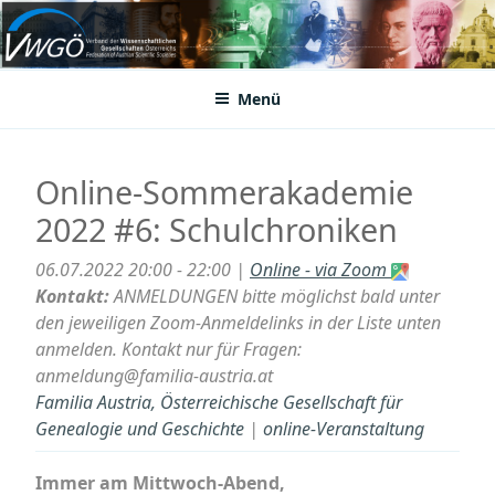
Zum
Inhalt
VWGÖ
Federation of Austrian Scientific Societies
springen
Menü
Online-Sommerakademie
2022 #6: Schulchroniken
06.07.2022 20:00 - 22:00 |
Online - via Zoom
Kontakt:
ANMELDUNGEN bitte möglichst bald unter
den jeweiligen Zoom-Anmeldelinks in der Liste unten
anmelden. Kontakt nur für Fragen:
anmeldung@familia-austria.at
Familia Austria, Österreichische Gesellschaft für
Genealogie und Geschichte
|
online-Veranstaltung
Immer am Mittwoch-Abend,