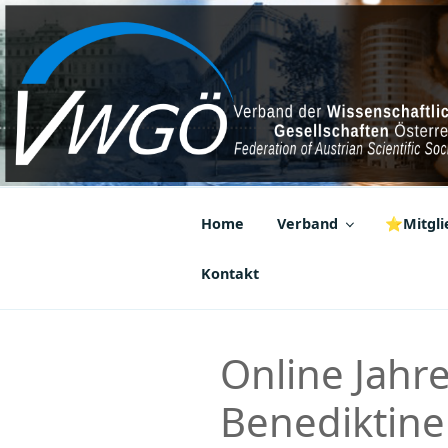
Zum
Inhalt
springen
VWGÖ
Federation of Austrian Scientif
Home
Verband
⭐Mitglie
Kontakt
Online Jahr
Benediktine