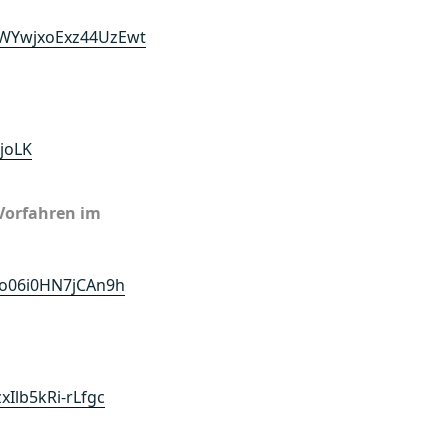
KWYwjxoExz44UzEwt
joLK
 Vorfahren im
jo06i0HN7jCAn9h
Ilb5kRi-rLfgc