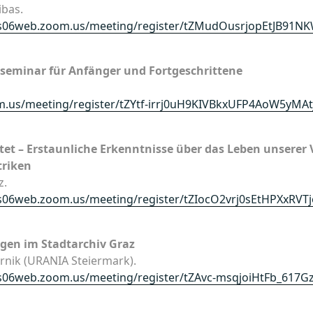
ibas.
us06web.zoom.us/meeting/register/tZMudOusrjopEtJB91N
seseminar für Anfänger und Fortgeschrittene
m.us/meeting/register/tZYtf-irrj0uH9KIVBkxUFP4AoW5yMAt
tet – Erstaunliche Erkenntnisse über das Leben unserer
riken
z.
us06web.zoom.us/meeting/register/tZIocO2vrj0sEtHPXxRVT
gen im Stadtarchiv Graz
rnik (URANIA Steiermark).
us06web.zoom.us/meeting/register/tZAvc-msqjoiHtFb_617Gzx