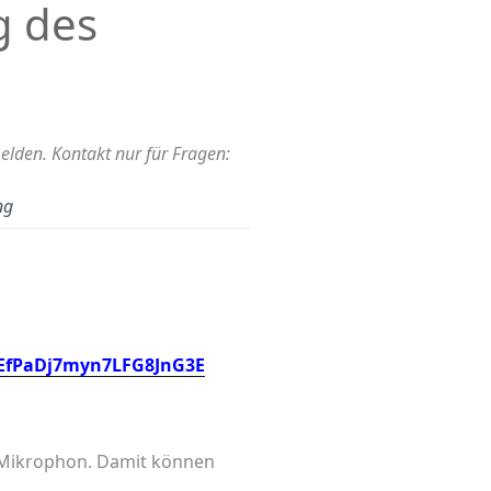
g des
den. Kontakt nur für Fragen:
ng
aEfPaDj7myn7LFG8JnG3E
d Mikrophon. Damit können