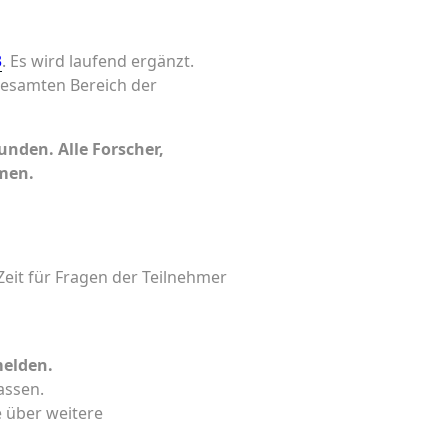
3
. Es wird laufend ergänzt.
gesamten Bereich der
ebunden.
Alle Forscher,
hmen.
Zeit für Fragen der Teilnehmer
melden.
assen.
e über weitere