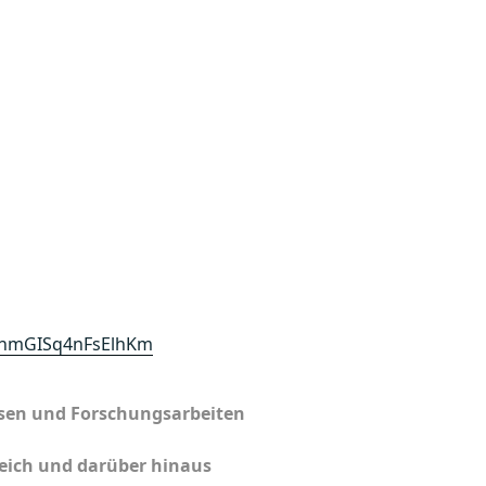
lnnmGISq4nFsElhKm
ssen und Forschungsarbeiten
reich und darüber hinaus