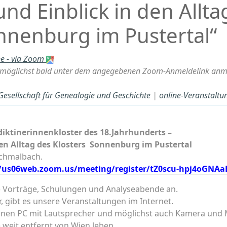
nd Einblick in den Allta
nnenburg im Pustertal“
ne - via Zoom
öglichst bald unter dem angegebenen Zoom-Anmeldelink anmel
 Gesellschaft für Genealogie und Geschichte
|
online-Veranstaltu
iktinerinnenkloster des 18.Jahrhunderts –
den Alltag des Klosters Sonnenburg im Pustertal
Schmalbach.
//us06web.zoom.us/meeting/register/tZ0scu-hpj4oGNA
le) Vorträge, Schulungen und Analyseabende an.
, gibt es unsere Veranstaltungen im Internet.
 einen PC mit Lautsprecher und möglichst auch Kamera un
 weit entfernt von Wien leben.