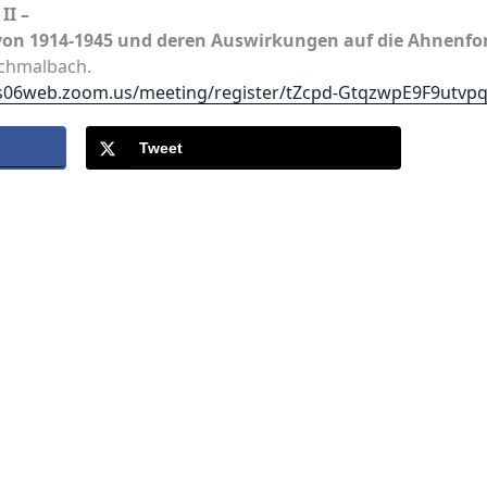
II –
 von 1914-1945 und deren Auswirkungen auf die Ahnenf
Schmalbach.
us06web.zoom.us/meeting/register/tZcpd-GtqzwpE9F9utv
Tweet