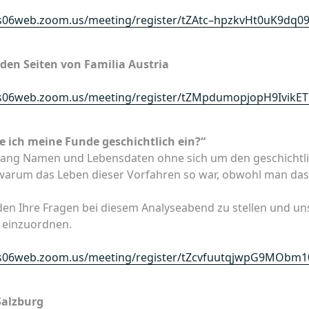
us06web.zoom.us/meeting/register/tZAtc–hpzkvHt0uK9
 den Seiten von Familia Austria
us06web.zoom.us/meeting/register/tZMpdumopjopH9IvikE
 ich meine Funde geschichtlich ein?“
elang Namen und Lebensdaten ohne sich um den geschicht
t warum das Leben dieser Vorfahren so war, obwohl man das
aden Ihre Fragen bei diesem Analyseabend zu stellen und un
h einzuordnen.
us06web.zoom.us/meeting/register/tZcvfuutqjwpG9MObm
Salzburg