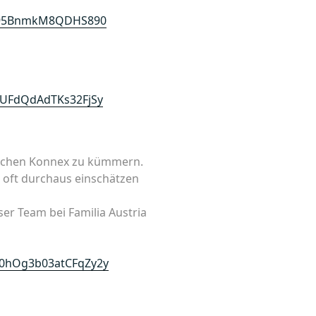
dq095BnmkM8QDHS890
TUFdQdAdTKs32FjSy
lichen Konnex zu kümmern.
 oft durchaus einschätzen
ser Team bei Familia Austria
10hOg3b03atCFqZy2y