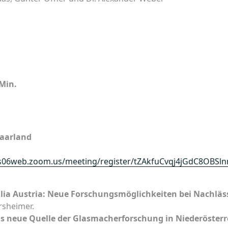
Min.
Saarland
us06web.zoom.us/meeting/register/tZAkfuCvqj4jGdC8OBS
lia Austria: Neue Forschungsmöglichkeiten bei Nachlä
sheimer.
ls neue Quelle der Glasmacherforschung in Niederöster