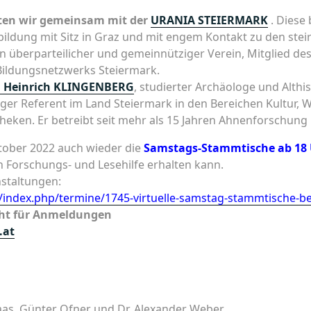
lten wir gemeinsam mit der
URANIA STEIERMARK
. Diese
ildung mit Sitz in Graz und mit engem Kontakt zu den stei
in überparteilicher und gemeinnütziger Verein, Mitglied d
Bildungsnetzwerks Steiermark.
. Heinrich KLINGENBERG
, studierter Archäologe und Althist
ger Referent im Land Steiermark in den Bereichen Kultur, 
theken. Er betreibt seit mehr als 15 Jahren Ahnenforschung
ktober 2022 auch wieder die
Samstags-Stammtische ab 18 
Forschungs- und Lesehilfe erhalten kann.
nstaltungen:
t/index.php/termine/1745-virtuelle-samstag-stammtische-bei
icht für Anmeldungen
.at
Haas, Günter Ofner und Dr. Alexander Weber