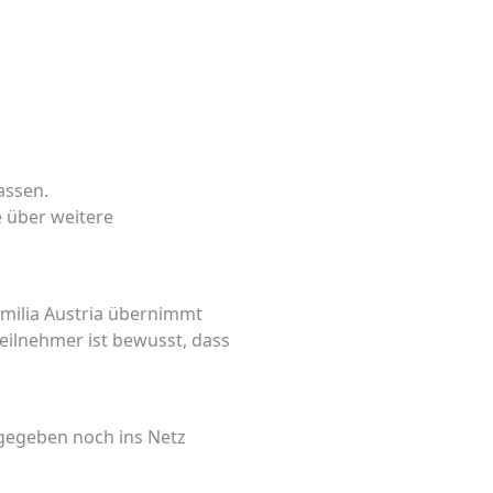
assen.
e über weitere
amilia Austria übernimmt
Teilnehmer ist bewusst, dass
gegeben noch ins Netz