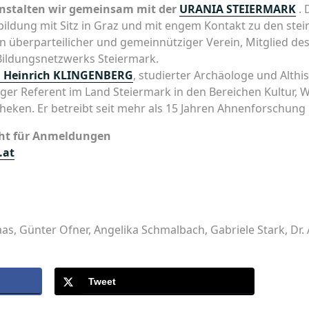
anstalten wir gemeinsam mit der
URANIA STEIERMARK
. 
ildung mit Sitz in Graz und mit engem Kontakt zu den stei
in überparteilicher und gemeinnütziger Verein, Mitglied d
Bildungsnetzwerks Steiermark.
. Heinrich KLINGENBERG
, studierter Archäologe und Althist
ger Referent im Land Steiermark in den Bereichen Kultur, 
theken. Er betreibt seit mehr als 15 Jahren Ahnenforschung
icht für Anmeldungen
.at
Haas, Günter Ofner, Angelika Schmalbach, Gabriele Stark, Dr
Tweet