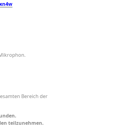
xxn4w
 Mikrophon.
gesamten Bereich der
bunden.
aden teilzunehmen.