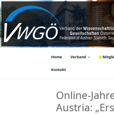
Zum
Inhalt
springen
VWGÖ
Federation of Austrian Scientif
Home
Verband
⭐Mitglie
Kontakt
Online-Jahr
Austria: „Er