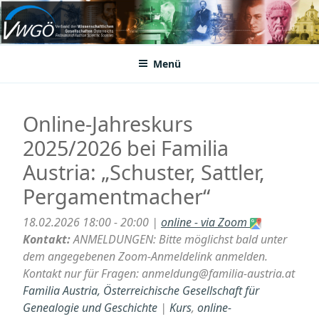
Zum
Inhalt
VWGÖ
Federation of Austrian Scientific Societies
springen
Menü
Online-Jahreskurs
2025/2026 bei Familia
Austria: „Schuster, Sattler,
Pergamentmacher“
18.02.2026 18:00 - 20:00 |
online - via Zoom
Kontakt:
ANMELDUNGEN: Bitte möglichst bald unter
dem angegebenen Zoom-Anmeldelink anmelden.
Kontakt nur für Fragen: anmeldung@familia-austria.at
Familia Austria, Österreichische Gesellschaft für
Genealogie und Geschichte
|
Kurs
,
online-