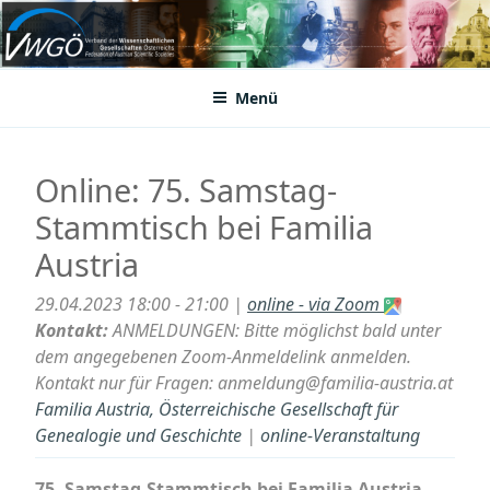
Zum
Inhalt
VWGÖ
Federation of Austrian Scientific Societies
springen
Menü
Online: 75. Samstag-
Stammtisch bei Familia
Austria
29.04.2023 18:00 - 21:00 |
online - via Zoom
Kontakt:
ANMELDUNGEN: Bitte möglichst bald unter
dem angegebenen Zoom-Anmeldelink anmelden.
Kontakt nur für Fragen: anmeldung@familia-austria.at
Familia Austria, Österreichische Gesellschaft für
Genealogie und Geschichte
|
online-Veranstaltung
75. Samstag-Stammtisch bei Familia Austria,