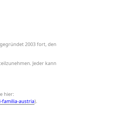
 gegründet 2003 fort, den
n teilzunehmen. Jeder kann
e hier:
-familia-austria
).