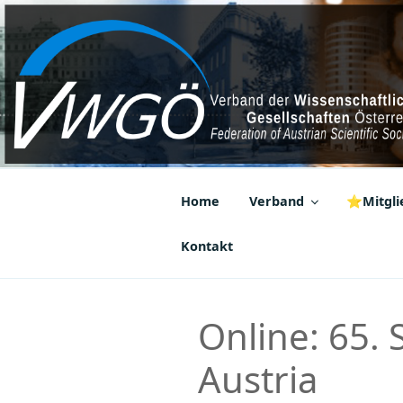
Zum
Inhalt
springen
VWGÖ
Federation of Austrian Scientif
Home
Verband
⭐Mitglie
Kontakt
Online: 65.
Austria