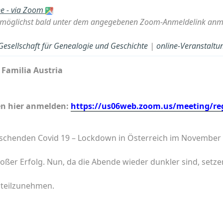
ne - via Zoom
öglichst bald unter dem angegebenen Zoom-Anmeldelink anmel
 Gesellschaft für Genealogie und Geschichte
|
online-Veranstaltu
Familia Austria
en hier anmelden:
https://us06web.zoom.us/meeting/reg
schenden Covid 19 – Lockdown in Österreich im November 2
ßer Erfolg. Nun, da die Abende wieder dunkler sind, setze
n teilzunehmen.