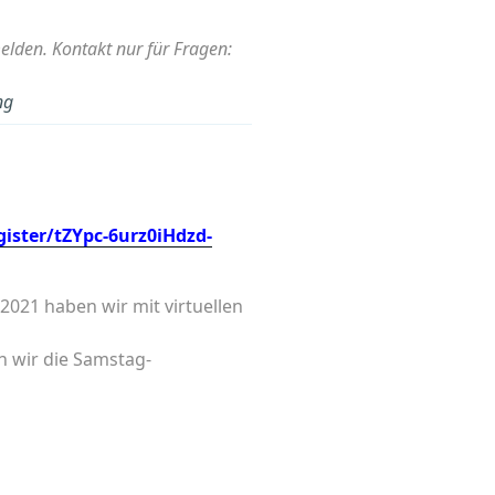
den. Kontakt nur für Fragen:
ng
ister/tZYpc-6urz0iHdzd-
021 haben wir mit virtuellen
n wir die Samstag-