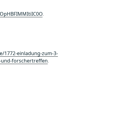
7POpHBFIMMItiIC0O
.
ne/1772-einladung-zum-3-
-und-forschertreffen
.