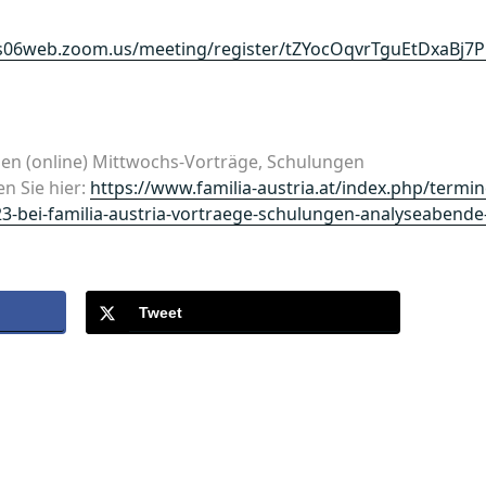
us06web.zoom.us/meeting/register/tZYocOqvrTguEtDxaBj
ellen (online) Mittwochs-Vorträge, Schulungen
n Sie hier:
https://www.familia-austria.at/index.php/termi
23-bei-familia-austria-vortraege-schulungen-analyseabende
Tweet