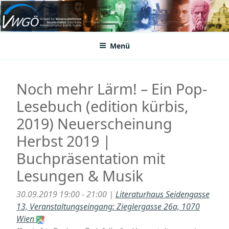
Zum
Inhalt
VWGÖ
Federation of Austrian Scientific Societies
springen
Menü
Noch mehr Lärm! – Ein Pop-
Lesebuch (edition kürbis,
2019) Neuerscheinung
Herbst 2019 |
Buchpräsentation mit
Lesungen & Musik
30.09.2019 19:00 - 21:00 |
Literaturhaus Seidengasse
13, Veranstaltungseingang: Zieglergasse 26a, 1070
Wien