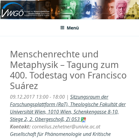
Zum
Inhalt
VWGÖ
Federation of Austrian Scientific Societies
springen
Menü
Menschenrechte und
Metaphysik – Tagung zum
400. Todestag von Francisco
Suárez
09.12.2017 13:00 - 18:00 |
Sitzungsraum der
Forschungsplattform (RaT), Theologische Fakultät der
Universität Wien, 1010 Wien, Schenkengasse 8-10,
Stiege 2, 2. Obergeschoß, Zi 053
Kontakt:
cornelius.zehetner@univie.ac.at
Gesellschaft für Phänomenologie und Kritische