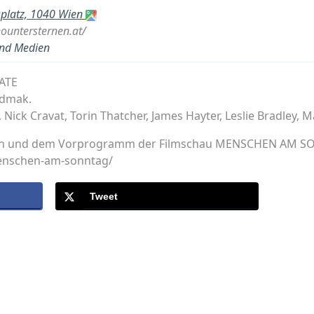
splatz, 1040 Wien
ountersternen.at/
und Medien
ATE
odmak.
, Nick Cravat, Torin Thatcher, James Hayter, Leslie Bradley
Filmen und dem Vorprogramm der Filmschau MENSCHEN AM 
menschen-am-sonntag/
Tweet