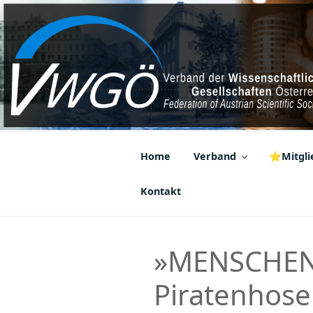
Zum
Inhalt
springen
VWGÖ
Federation of Austrian Scientif
Home
Verband
⭐Mitglie
Kontakt
»MENSCHEN
Piratenhosen