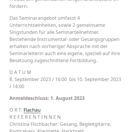
fördern.
Das Seminarangebot umfasst 4
Unterrichtseinheiten, sowie 2 gemeinsame
Singstunden für alle Seminarteilnehmer.
Bestehende Instrumental- oder Gesangsgruppen
erhalten nach vorheriger Absprache mit der
Seminarleiterin auch eine eigene, speziell auf ihre
Besetzung zugeschnittene Fortbildung.
D A T U M
8. September 2023 / 16:00 bis 10. September 2023
/ 14:00
Anmeldeschluss: 1. August 2023
O R T:
Flachau
R E F E R E N T I N N E N
Christina Fischbacher: Gesang, Begleitgitarre,
Kontrabass, Klarinette, Hackbrett,