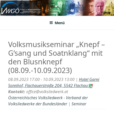
Zum
Inhalt
VWGÖ
Federation of Austrian Scientific Societies
springen
Menü
Volksmusikseminar „Knepf –
G‘sang und Soatnklang“ mit
den Blusnknepf
(08.09.-10.09.2023)
08.09.2023 17:00 - 10.09.2023 13:00 |
Hotel Garni
Sonnhof, Flachauerstraße 204, 5542 Flachau
Kontakt:
office@volksliedwerk.at
Österreichisches Volksliedwerk - Verband der
Volksliedwerke der Bundesländer
|
Seminar