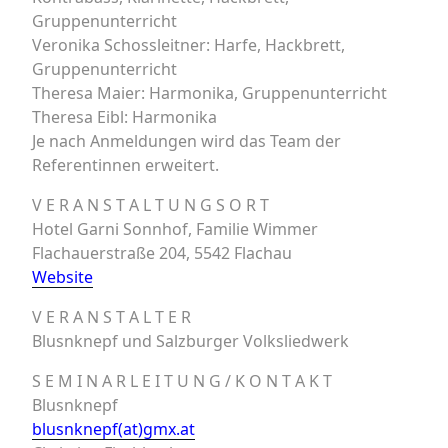
Gruppenunterricht
Veronika Schossleitner: Harfe, Hackbrett,
Gruppenunterricht
Theresa Maier: Harmonika, Gruppenunterricht
Theresa Eibl: Harmonika
Je nach Anmeldungen wird das Team der
Referentinnen erweitert.
V E R A N S T A L T U N G S O R T
Hotel Garni Sonnhof, Familie Wimmer
Flachauerstraße 204, 5542 Flachau
Website
V E R A N S T A L T E R
Blusnknepf und Salzburger Volksliedwerk
S E M I N A R L E I T U N G / K O N T A K T
Blusnknepf
blusnknepf(at)gmx.at