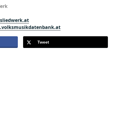
Werk
sliedwerk.at
volksmusikdatenbank.at
Tweet