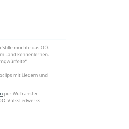
n Stille möchte das OÖ.
im Land kennenlernen.
mmgwürfelte“
oclips mit Liedern und
en
per WeTransfer
OÖ. Volksliedwerks.