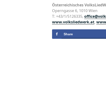
Österreichisches VolksLied
Operngasse 6, 1010 Wien
T: +43/1/5126335,
office@volk
www.volksliedwerk.at
,
www.
Share