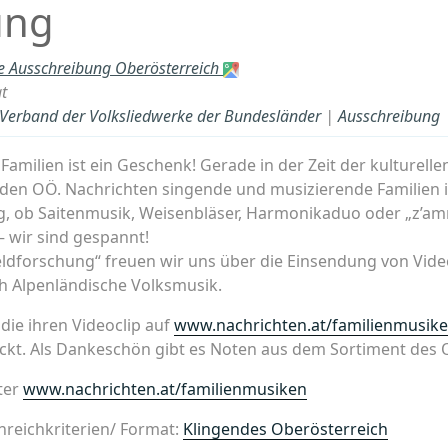
ung
e Ausschreibung Oberösterreich
t
- Verband der Volksliedwerke der Bundesländer
|
Ausschreibung
amilien ist ein Geschenk! Gerade in der Zeit der kulturelle
den OÖ. Nachrichten singende und musizierende Familien 
g, ob Saitenmusik, Weisenbläser, Harmonikaduo oder „z’a
 wir sind gespannt!
eldforschung“ freuen wir uns über die Einsendung von Vide
h Alpenländische Volksmusik.
die ihren Videoclip auf
www.nachrichten.at/familienmusik
ickt. Als Dankeschön gibt es Noten aus dem Sortiment des 
ter
www.nachrichten.at/familienmusiken
nreichkriterien/ Format:
Klingendes Oberösterreich