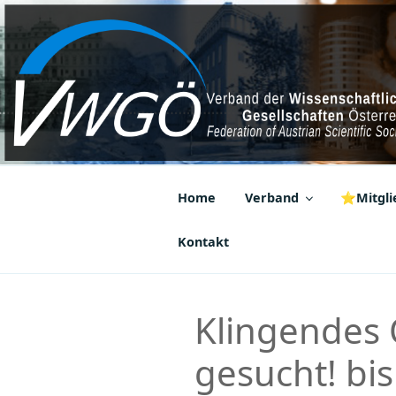
Zum
Inhalt
springen
VWGÖ
Federation of Austrian Scientif
Home
Verband
⭐Mitglie
Kontakt
Klingendes 
gesucht! bis