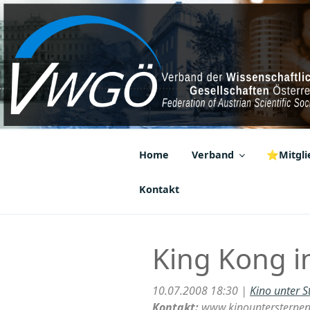
Zum
Inhalt
springen
VWGÖ
Federation of Austrian Scientif
Home
Verband
⭐Mitglie
Kontakt
King Kong i
10.07.2008 18:30 |
Kino unter 
Kontakt:
www.kinountersternen