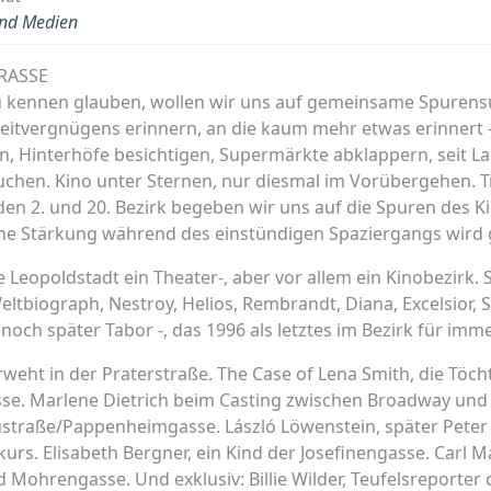
und Medien
RASSE
t zu kennen glauben, wollen wir uns auf gemeinsame Spuren
eitvergnügens erinnern, an die kaum mehr etwas erinnert –
, Hinterhöfe besichtigen, Supermärkte abklappern, seit
suchen. Kino unter Sternen, nur diesmal im Vorübergehen. 
den 2. und 20. Bezirk begeben wir uns auf die Spuren des Ki
ine Stärkung während des einstündigen Spaziergangs wird 
ie Leopoldstadt ein Theater-, aber vor allem ein Kinobezirk
eltbiograph, Nestroy, Helios, Rembrandt, Diana, Excelsior,
 noch später Tabor -, das 1996 als letztes im Bezirk für imme
eht in der Praterstraße. The Case of Lena Smith, die Töch
se. Marlene Dietrich beim Casting zwischen Broadway und C
ustraße/Pappenheimgasse. László Löwenstein, später Peter 
urs. Elisabeth Bergner, ein Kind der Josefinengasse. Carl 
yd Mohrengasse. Und exklusiv: Billie Wilder, Teufelsreporter