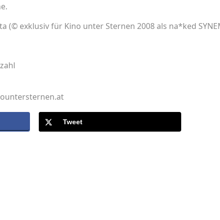
e.
ta (© exklusiv für Kino unter Sternen 2008 als na*ked SYN
zahl
nountersternen.at
Tweet