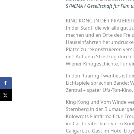
SYNEMA / Gesellschaft für Film 
KING KONG IN DER PRATERST
In der Stadt, die wir alle gu
machen und an Orte des Freiz
Hauseinfahrten herumdrücken
Plätze zu rekonstruieren ver
mit! Auf dem Streifzug durch 
Wiener Kinogeschichte. Für e
In den Roaring Twenties ist d
Lichtspiele sprechen Bände: W
Zentral – später Ufa-Ton-Kino,
King Kong und Vom Winde verw
Sternberg in der Blumauergas
Kolowrats Filmfirma Ecke Tre
im Carltheater kurz vorm Konk
Caligari, zu Gast im Hotel Llo