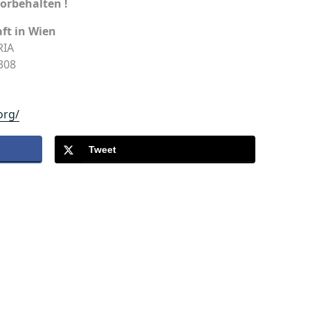
rbehalten !
ft in Wien
RIA
 308
org/
Tweet