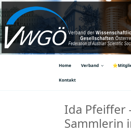
Zum
Inhalt
springen
VWGÖ
Federation of Austrian Scientif
Home
Verband
⭐Mitglie
Kontakt
Ida Pfeiffe
Sammlerin i