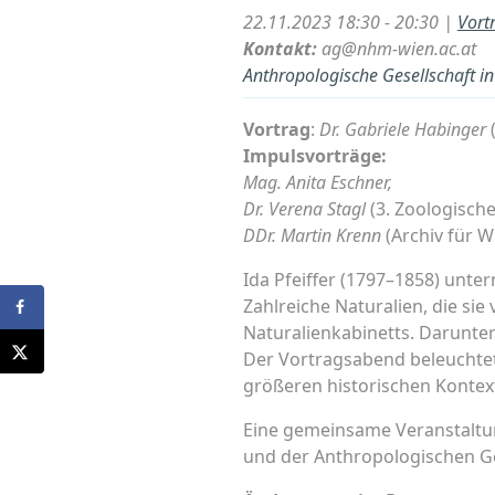
22.11.2023 18:30 - 20:30 |
Vort
Kontakt:
ag@nhm-wien.ac.at
Anthropologische Gesellschaft i
Vortrag
:
Dr. Gabriele Habinger
(
Impulsvorträge:
Mag. Anita Eschner,
Dr. Verena Stagl
(3. Zoologisch
DDr. Martin Krenn
(Archiv für 
Ida Pfeiffer (1797–1858) unte
Zahlreiche Naturalien, die sie
Naturalienkabinetts. Darunte
Der Vortragsabend beleuchtet
größeren historischen Kontex
Eine gemeinsame Veranstaltu
und der Anthropologischen Ge