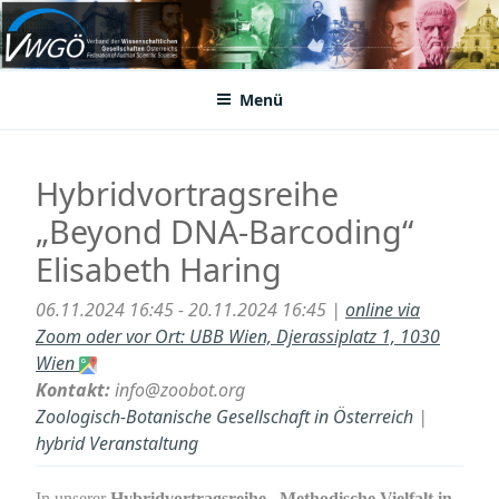
Zum
Inhalt
VWGÖ
Federation of Austrian Scientific Societies
springen
Menü
Hybridvortragsreihe
„Beyond DNA-Barcoding“
Elisabeth Haring
06.11.2024 16:45 - 20.11.2024 16:45 |
online via
Zoom oder vor Ort: UBB Wien, Djerassiplatz 1, 1030
Wien
Kontakt:
info@zoobot.org
Zoologisch-Botanische Gesellschaft in Österreich
|
hybrid Veranstaltung
In unserer
Hybridvortragsreihe „Methodische Vielfalt in