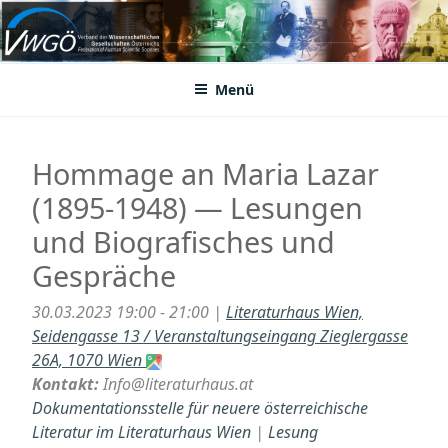
Zum
Inhalt
VWGÖ
Federation of Austrian Scientific Societies
springen
Menü
Hommage an Maria Lazar
(1895-1948) — Lesungen
und Biografisches und
Gespräche
30.03.2023 19:00 - 21:00 |
Literaturhaus Wien,
Seidengasse 13 / Veranstaltungseingang Zieglergasse
26A, 1070 Wien
Kontakt:
Info@literaturhaus.at
Dokumentationsstelle für neuere österreichische
Literatur im Literaturhaus Wien
|
Lesung