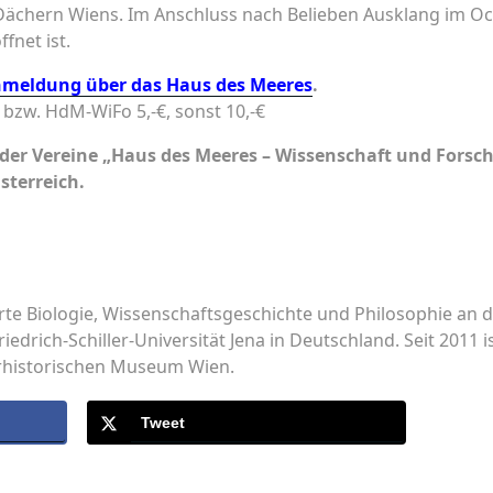
Dächern Wiens. Im Anschluss nach Belieben Ausklang im Oce
fnet ist.
meldung über das Haus des Meeres
.
t bzw. HdM-WiFo 5,-€, sonst 10,-€
der Vereine „Haus des Meeres – Wissenschaft und Forsc
sterreich.
rte Biologie, Wissenschaftsgeschichte und Philosophie an d
riedrich-Schiller-Universität Jena in Deutschland. Seit 2011 is
historischen Museum Wien.
Tweet