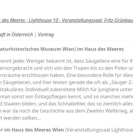
 des Meeres - Lighthouse 10 - Veranstaltungssaal, Fritz-Grünba
ft in Österreich
|
Vortrag
Naturhistorisches Museum Wien) im Haus des Meeres
kennt jeder. Weniger bekannt ist, dass Säugetiere eine für 
ervorgebracht und sich von den Tropen bis zu den Polen un
sräume erschlossen haben. Eine besondere Rolle für diese 
 Säugetieren, und hier leisten gerade die oft als „Säuger 2.
akuläres: Individuell zubereitete Milch für Jungtiere unter
 man sonst von Eintagsfliegen kennt, und so manches mehr. 
Staaten bilden, und das Schnabeltier, das so ziemlich alles
 war da noch die Geschichte aus dem Zweiten Weltkrieg, a
t werden sollten…
hr im Haus des Meeres Wien
(Veranstaltungssaal Lighthouse