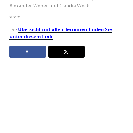
Alexander Weber und Claudia Weck.
* * *
Die
Übersicht mit allen Terminen finden Sie
unter diesem Link
!