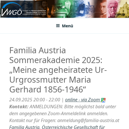
Zum
Inhalt
VWGÖ
Federation of Austrian Scientific Societies
springen
Menü
Familia Austria
Sommerakademie 2025:
„Meine angeheiratete Ur-
Urgrossmutter Maria
Gerhard 1856-1946“
24.09.2025 20:00 - 22:00 |
online - via Zoom
Kontakt:
ANMELDUNGEN: Bitte möglichst bald unter
dem angegebenen Zoom-Anmeldelink anmelden.
Kontakt nur für Fragen: anmeldung@familia-austria.at
Familia Austria, Österreichische Gesellschaft für