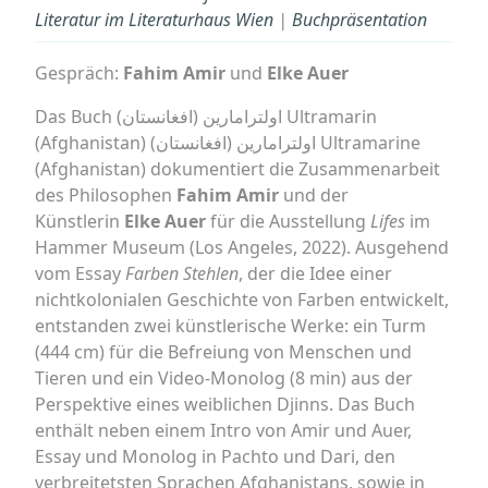
Literatur im Literaturhaus Wien
|
Buchpräsentation
Gespräch:
Fahim Amir
und
Elke Auer
Das Buch (اولترامارین (افغانستان Ultramarin
(Afghanistan) (اولترامارین (افغانستان Ultramarine
(Afghanistan) dokumentiert die Zusammenarbeit
des Philosophen
Fahim Amir
und der
Künstlerin
Elke Auer
für die Ausstellung
Lifes
im
Hammer Museum (Los Angeles, 2022). Ausgehend
vom Essay
Farben Stehlen
, der die Idee einer
nichtkolonialen Geschichte von Farben entwickelt,
entstanden zwei künstlerische Werke: ein Turm
(444 cm) für die Befreiung von Menschen und
Tieren und ein Video-Monolog (8 min) aus der
Perspektive eines weiblichen Djinns. Das Buch
enthält neben einem Intro von Amir und Auer,
Essay und Monolog in Pachto und Dari, den
verbreitetsten Sprachen Afghanistans, sowie in