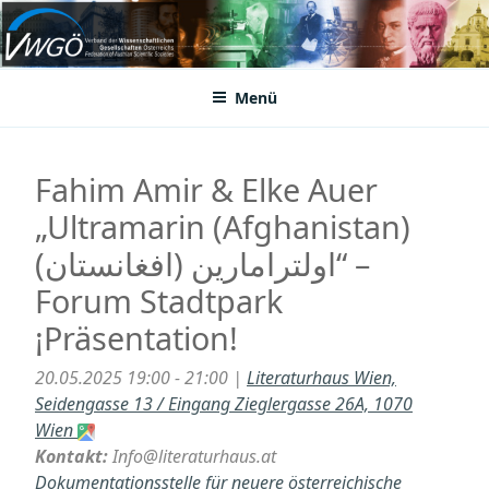
Zum
Inhalt
VWGÖ
Federation of Austrian Scientific Societies
springen
Menü
Fahim Amir & Elke Auer
„Ultramarin (Afghanistan)
(اولترامارین (افغانستان“ –
Forum Stadtpark
¡Präsentation!
20.05.2025 19:00 - 21:00 |
Literaturhaus Wien,
Seidengasse 13 / Eingang Zieglergasse 26A, 1070
Wien
Kontakt:
Info@literaturhaus.at
Dokumentationsstelle für neuere österreichische