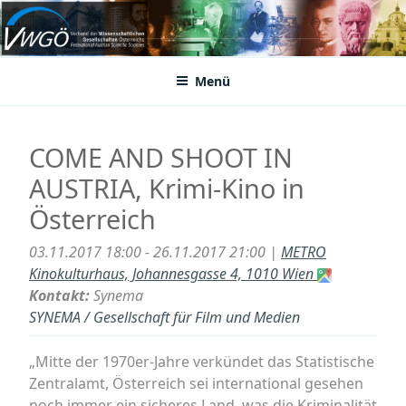
Zum
Inhalt
VWGÖ
Federation of Austrian Scientific Societies
springen
Menü
COME AND SHOOT IN
AUSTRIA, Krimi-Kino in
Österreich
03.11.2017 18:00 - 26.11.2017 21:00 |
METRO
Kinokulturhaus, Johannesgasse 4, 1010 Wien
Kontakt:
Synema
SYNEMA / Gesellschaft für Film und Medien
„Mitte der 1970er-Jahre verkündet das Statistische
Zentralamt, Österreich sei international gesehen
noch immer ein sicheres Land, was die Kriminalität