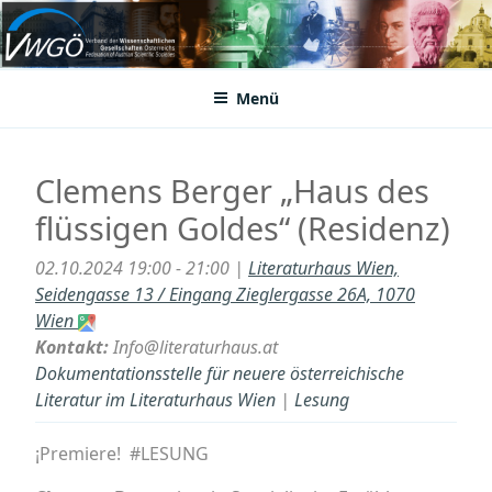
Zum
Inhalt
VWGÖ
Federation of Austrian Scientific Societies
springen
Menü
Clemens Berger „Haus des
flüssigen Goldes“ (Residenz)
02.10.2024 19:00 - 21:00 |
Literaturhaus Wien,
Seidengasse 13 / Eingang Zieglergasse 26A, 1070
Wien
Kontakt:
Info@literaturhaus.at
Dokumentationsstelle für neuere österreichische
Literatur im Literaturhaus Wien
|
Lesung
¡Premiere! #LESUNG