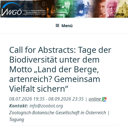
Zum
Inhalt
VWGÖ
Federation of Austrian Scientific Societies
springen
Menü
Call for Abstracts: Tage der
Biodiversität unter dem
Motto „Land der Berge,
artenreich? Gemeinsam
Vielfalt sichern“
08.07.2026 19:35 - 08.09.2026 23:35 |
online
Kontakt:
info@zoobot.org
Zoologisch-Botanische Gesellschaft in Österreich
|
Tagung