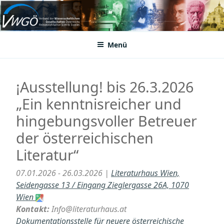
Zum
Inhalt
VWGÖ
Federation of Austrian Scientific Societies
springen
Menü
¡Ausstellung! bis 26.3.2026
„Ein kenntnisreicher und
hingebungsvoller Betreuer
der österreichischen
Literatur“
07.01.2026 - 26.03.2026 |
Literaturhaus Wien,
Seidengasse 13 / Eingang Zieglergasse 26A, 1070
Wien
Kontakt:
Info@literaturhaus.at
Dokumentationsstelle für neuere österreichische