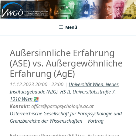
Zum
Inhalt
VWGÖ
Federation of Austrian Scientific Societies
springen
Menü
Außersinnliche Erfahrung
(ASE) vs. Außergewöhnliche
Erfahrung (AgE)
11.12.2023 20:00 - 22:00 |
Universität Wien, Neues
Institutsgebäude (NIG), HS II, Universitätsstraße 7,
1010 Wien
Kontakt:
office@parapsychologie.ac.at
Österreichische Gesellschaft für Parapsychologie und
Grenzbereiche der Wissenschaften
|
Vortrag
Extrasensory Perception (ESP) vs. Extraordinary