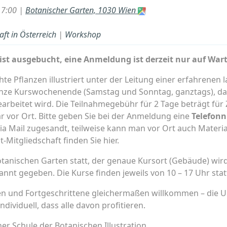
17:00 |
Botanischer Garten, 1030 Wien
ft in Österreich
|
Workshop
 ist ausgebucht, eine Anmeldung ist derzeit nur auf Wart
e Pflanzen illustriert unter der Leitung einer erfahrenen l
anze Kurswochenende (Samstag und Sonntag, ganztags), da
earbeitet wird. Die Teilnahmegebühr für 2 Tage beträgt für 
ar vor Ort. Bitte geben Sie bei der Anmeldung eine
Telefon
 via Mail zugesandt, teilweise kann man vor Ort auch Materi
Mitgliedschaft finden Sie hier.
tanischen Garten statt, der genaue Kursort (Gebäude) wird
nt gegeben. Die Kurse finden jeweils von 10 – 17 Uhr statt
n und Fortgeschrittene gleichermaßen willkommen – die U
ividuell, dass alle davon profitieren.
er Schule der Botanischen Illustration.