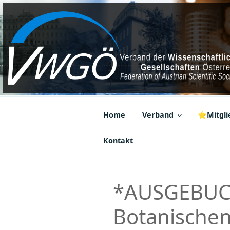
Zum
Inhalt
springen
VWGÖ
Federation of Austrian Scientif
Home
Verband
⭐Mitglie
Kontakt
*AUSGEBUCHT
Botanischen