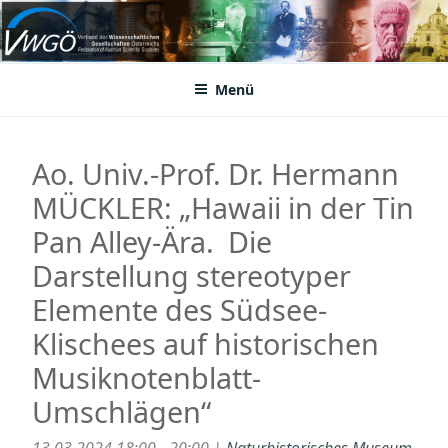
Zum
Inhalt
VWGÖ
Federation of Austrian Scientific Societies
springen
Menü
Ao. Univ.-Prof. Dr. Hermann
MÜCKLER: „Hawaii in der Tin
Pan Alley-Ära. Die
Darstellung stereotyper
Elemente des Südsee-
Klischees auf historischen
Musiknotenblatt-
Umschlägen“