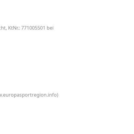
ht, KtNr.: 771005501 bei
w.europasportregion.info)