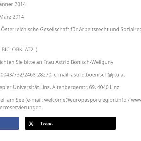
Jänner 2014
 März 2014
Österreichische Gesellschaft für Arbeitsrecht und Sozialrec
 BIC: OBKLAT2L)
hten Sie bitte an Frau Astrid Bönisch-Weilguny
: 0043/732/2468-28270, e-mail: astrid.boenisch@jku.at
pler Universität Linz, Altenbergerstr. 69, 4040 Linz
Zell am See (e‑mail: welcome@europasportregion.info / ww
rreservierungen.
Tweet