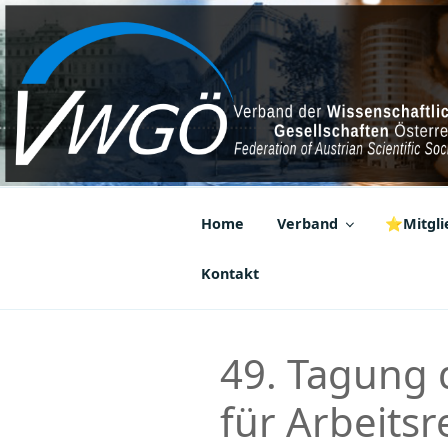
Zum
Inhalt
springen
VWGÖ
Federation of Austrian Scientif
Home
Verband
⭐Mitglie
Kontakt
49. Tagung 
für Arbeitsr