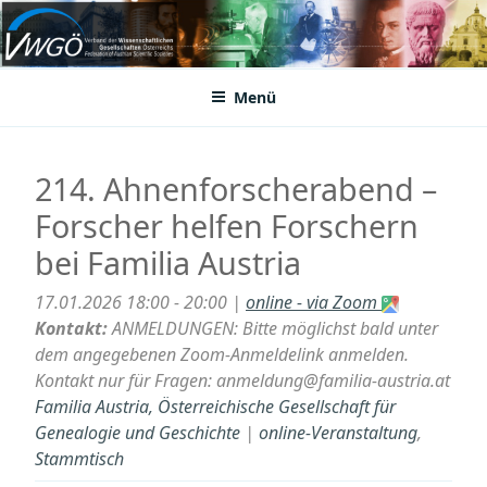
Zum
Inhalt
VWGÖ
Federation of Austrian Scientific Societies
springen
Menü
214. Ahnenforscherabend –
Forscher helfen Forschern
bei Familia Austria
17.01.2026 18:00 - 20:00 |
online - via Zoom
Kontakt:
ANMELDUNGEN: Bitte möglichst bald unter
dem angegebenen Zoom-Anmeldelink anmelden.
Kontakt nur für Fragen: anmeldung@familia-austria.at
Familia Austria, Österreichische Gesellschaft für
Genealogie und Geschichte
|
online-Veranstaltung
,
Stammtisch