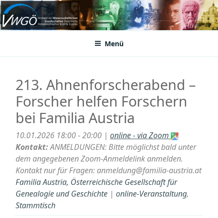
Zum
Inhalt
VWGÖ
Federation of Austrian Scientific Societies
springen
Menü
213. Ahnenforscherabend –
Forscher helfen Forschern
bei Familia Austria
10.01.2026 18:00 - 20:00 |
online - via Zoom
Kontakt:
ANMELDUNGEN: Bitte möglichst bald unter
dem angegebenen Zoom-Anmeldelink anmelden.
Kontakt nur für Fragen: anmeldung@familia-austria.at
Familia Austria, Österreichische Gesellschaft für
Genealogie und Geschichte
|
online-Veranstaltung
,
Stammtisch