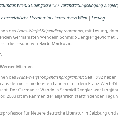
raturhaus Wien, Seidengasse 13 / Veranstaltungseingang Ziegle
österreichische Literatur im Literaturhaus Wien
|
Lesung
nnen des
Franz-Werfel-Stipendienprogramms
, mit Lesung, de
genden Germanisten Wendelin Schmidt-Dengler gewidmet. De
iert die Lesung von
Barbi Marković
.
r
,
Werner Michler
.
nnen des
Franz-Werfel-Stipendienprogramms
: Seit 1992 haben
en aus den verschiedensten Ländern mit dem Franz-Werfel
scht. Der Germanist Wendelin SchmidtDengler war langjähri
od 2008 ist im Rahmen der alljährlich stattfindenden Tagu
ätsprofessor für Neuere deutsche Literatur in Salzburg und 