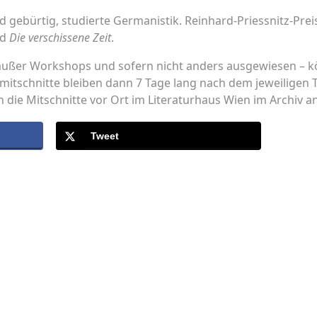
d gebürtig, studierte Germanistik. Reinhard-Priessnitz-Preis
nd
Die verschissene Zeit
.
außer Workshops und sofern nicht anders ausgewiesen – k
mitschnitte bleiben dann 7 Tage lang nach dem jeweiligen 
 die Mitschnitte vor Ort im Literaturhaus Wien im Archiv 
Tweet