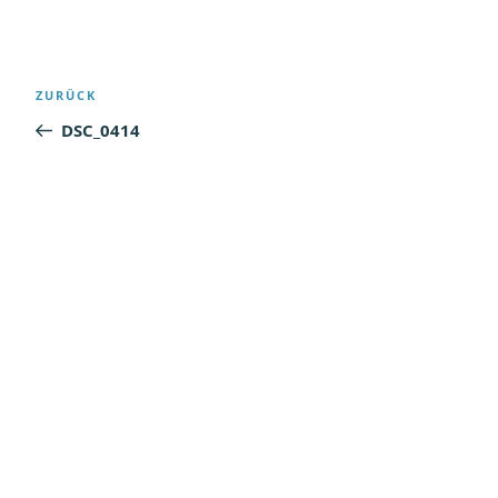
Beitragsnavigation
Vorheriger
ZURÜCK
Beitrag
DSC_0414