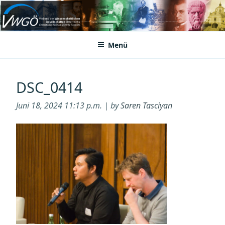
Zum
Inhalt
VWGÖ
Federation of Austrian Scientific Societies
springen
Menü
DSC_0414
Juni 18, 2024 11:13 p.m. | by
Saren Tasciyan