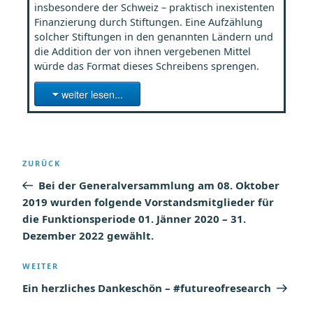
insbesondere der Schweiz – praktisch inexistenten
Finanzierung durch Stiftungen. Eine Aufzählung
solcher Stiftungen in den genannten Ländern und
die Addition der von ihnen vergebenen Mittel
würde das Format dieses Schreibens sprengen.
weiter lesen...
Beitragsnavigation
Vorheriger
ZURÜCK
Beitrag
Bei der Generalversammlung am 08. Oktober
2019 wurden folgende Vorstandsmitglieder für
die Funktionsperiode 01. Jänner 2020 – 31.
Dezember 2022 gewählt.
Nächster
WEITER
Beitrag
Ein herzliches Dankeschön – #futureofresearch