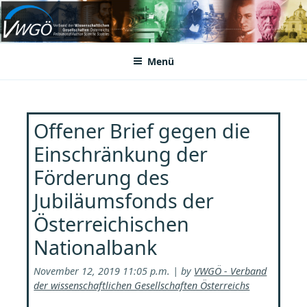
Zum
Inhalt
VWGÖ
Federation of Austrian Scientific Societies
springen
Menü
Offener Brief gegen die
Einschränkung der
Förderung des
Jubiläumsfonds der
Österreichischen
Nationalbank
November 12, 2019 11:05 p.m. | by
VWGÖ - Verband
der wissenschaftlichen Gesellschaften Österreichs