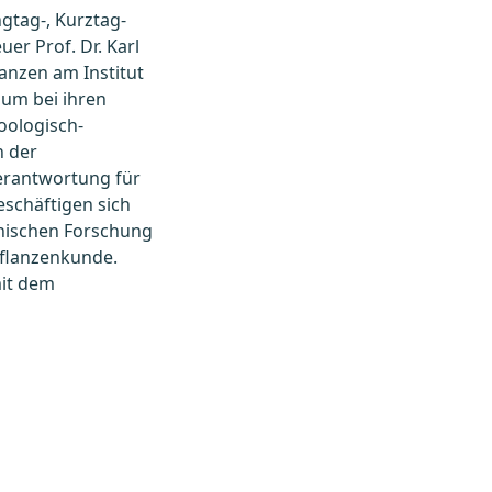
gtag-, Kurztag-
er Prof. Dr. Karl
anzen am Institut
 um bei ihren
oologisch-
n der
Verantwortung für
eschäftigen sich
anischen Forschung
Pflanzenkunde.
it dem