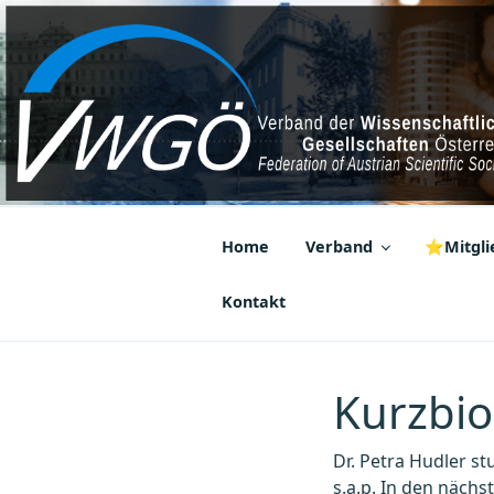
Zum
Inhalt
springen
VWGÖ
Federation of Austrian Scientif
Home
Verband
⭐Mitglie
Kontakt
Kurzbio
Dr. Petra Hudler s
s.a.p. In den näch