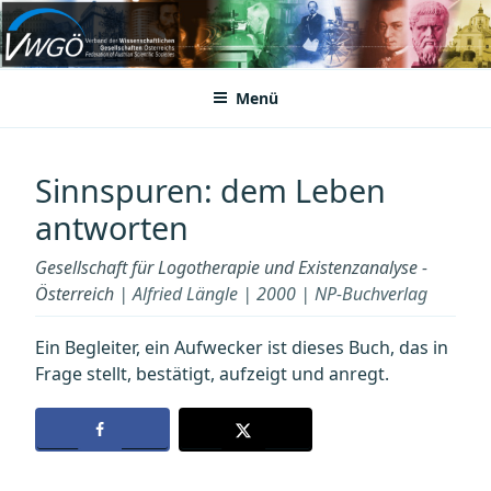
Zum
Inhalt
VWGÖ
Federation of Austrian Scientific Societies
springen
Menü
Sinnspuren: dem Leben
antworten
Gesellschaft für Logotherapie und Existenzanalyse -
Österreich
| Alfried Längle | 2000 | NP-Buchverlag
Ein Begleiter, ein Aufwecker ist dieses Buch, das in
Frage stellt, bestätigt, aufzeigt und anregt.