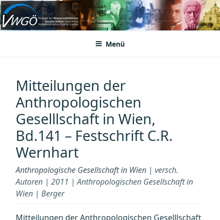
Zum
Inhalt
VWGÖ
Federation of Austrian Scientific Societies
springen
Menü
Mitteilungen der
Anthropologischen
Geselllschaft in Wien,
Bd.141 – Festschrift C.R.
Wernhart
Anthropologische Gesellschaft in Wien
| versch.
Autoren | 2011 | Anthropologischen Gesellschaft in
Wien | Berger
Mitteilungen der Anthropologischen Geselllschaft