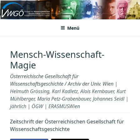
Zum
Inhalt
VWGÖ
Federation of Austrian Scientific Societies
springen
Menü
Mensch-Wissenschaft-
Magie
Österreichische Gesellschaft für
Wissenschaftsgeschichte / Archiv der Univ. Wien
|
Helmuth Grössing, Karl Kadletz, Alois Kernbauer, Kurt
Mühlberger, Maria Petz-Grabenbauer, Johannes Seidl |
jährlich | ÖGW | ERASMUSWien
Zeitschrift der Österreichischen Gesellschaft für
Wissenschaftsgeschichte